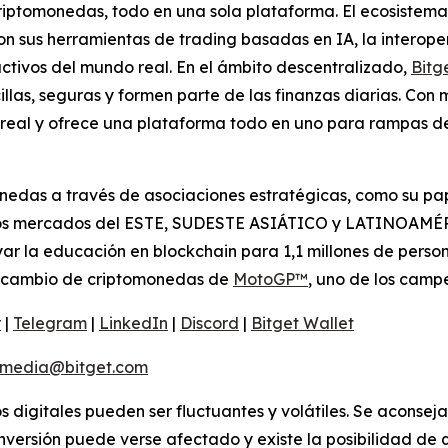
criptomonedas, todo en una sola plataforma. El ecosistem
on sus herramientas de trading basadas en IA, la interoper
ctivos del mundo real. En el ámbito descentralizado,
Bitg
las, seguras y formen parte de las finanzas diarias. Con 
real y ofrece una plataforma todo en uno para rampas de 
nedas a través de asociaciones estratégicas, como su pap
los mercados del ESTE, SUDESTE ASIÁTICO y LATINOAMÉRI
r la educación en blockchain para 1,1 millones de person
ntercambio de criptomonedas de
MotoGP™
, uno de los cam
r
|
Telegram
|
LinkedIn
|
Discord
|
Bitget Wallet
media@bitget.com
os digitales pueden ser fluctuantes y volátiles. Se aconsej
nversión puede verse afectado y existe la posibilidad de q