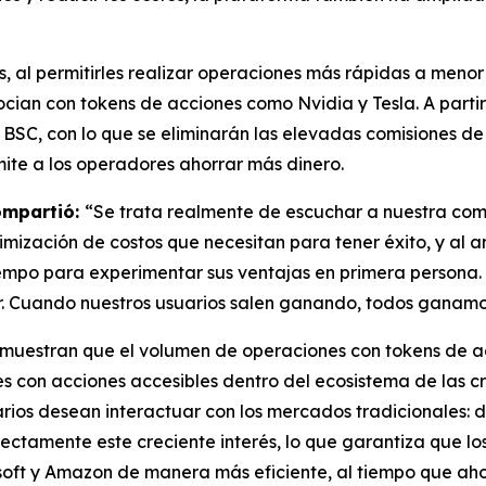
s, al permitirles realizar operaciones más rápidas a meno
ocian con tokens de acciones como Nvidia y Tesla. A parti
SC, con lo que se eliminarán las elevadas comisiones de 
mite a los operadores ahorrar más dinero.
compartió:
“Se trata realmente de escuchar a nuestra comu
imización de costos que necesitan para tener éxito, y al 
mpo para experimentar sus ventajas en primera persona. 
ar. Cuando nuestros usuarios salen ganando, todos ganamo
s muestran que el volumen de operaciones con tokens de 
 con acciones accesibles dentro del ecosistema de las c
ios desean interactuar con los mercados tradicionales: de
irectamente este creciente interés, lo que garantiza que l
oft y Amazon de manera más eficiente, al tiempo que ahor