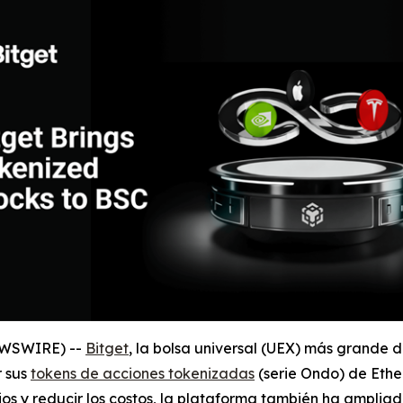
NEWSWIRE) --
Bitget
, la bolsa universal (UEX) más grande 
r sus
tokens de acciones tokenizadas
(serie Ondo) de Ethe
rios y reducir los costos, la plataforma también ha ampli