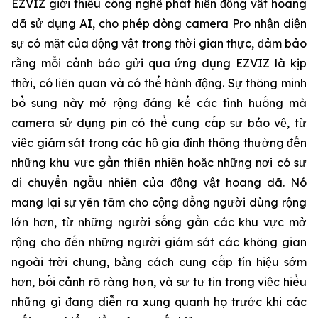
EZVIZ giới thiệu công nghệ phát hiện động vật hoang
dã sử dụng AI, cho phép dòng camera Pro nhận diện
sự có mặt của động vật trong thời gian thực, đảm bảo
rằng mỗi cảnh báo gửi qua ứng dụng EZVIZ là kịp
thời, có liên quan và có thể hành động. Sự thông minh
bổ sung này mở rộng đáng kể các tình huống mà
camera sử dụng pin có thể cung cấp sự bảo vệ, từ
việc giám sát trong các hộ gia đình thông thường đến
những khu vực gần thiên nhiên hoặc những nơi có sự
di chuyển ngẫu nhiên của động vật hoang dã. Nó
mang lại sự yên tâm cho cộng đồng người dùng rộng
lớn hơn, từ những người sống gần các khu vực mở
rộng cho đến những người giám sát các không gian
ngoài trời chung, bằng cách cung cấp tín hiệu sớm
hơn, bối cảnh rõ ràng hơn, và sự tự tin trong việc hiểu
những gì đang diễn ra xung quanh họ trước khi các