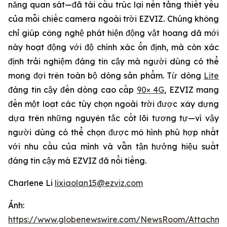
năng quan sát—đã tái cấu trúc lại nền tảng thiết yếu
của mỗi chiếc camera ngoài trời EZVIZ. Chúng không
chỉ giúp công nghệ phát hiện động vật hoang dã mới
này hoạt động với độ chính xác ổn định, mà còn xác
định trải nghiệm đáng tin cậy mà người dùng có thể
mong đợi trên toàn bộ dòng sản phẩm. Từ dòng
Lite
đáng tin cậy đến dòng cao cấp
90× 4G
, EZVIZ mang
đến một loạt các tùy chọn ngoài trời được xây dựng
dựa trên những nguyên tắc cốt lõi tương tự—vì vậy
người dùng có thể chọn được mô hình phù hợp nhất
với nhu cầu của mình và vẫn tận hưởng hiệu suất
đáng tin cậy mà EZVIZ đã nổi tiếng.
Charlene Li
lixiaolan15@ezviz.com
Ảnh:
https://www.globenewswire.com/NewsRoom/Attachme