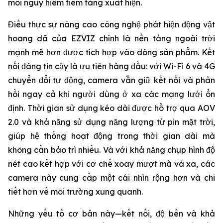
mối nguy hiểm tiềm tàng xuất hiện.
Điều thực sự nâng cao công nghệ phát hiện động vật
hoang dã của EZVIZ chính là nền tảng ngoài trời
mạnh mẽ hơn được tích hợp vào dòng sản phẩm. Kết
nối đáng tin cậy là ưu tiên hàng đầu: với Wi-Fi 6 và 4G
chuyển đổi tự động, camera vẫn giữ kết nối và phản
hồi ngay cả khi người dùng ở xa các mạng lưới ổn
định. Thời gian sử dụng kéo dài được hỗ trợ qua AOV
2.0 và khả năng sử dụng năng lượng từ pin mặt trời,
giúp hệ thống hoạt động trong thời gian dài mà
không cần bảo trì nhiều. Và với khả năng chụp hình độ
nét cao kết hợp với cơ chế xoay mượt mà và xa, các
camera này cung cấp một cái nhìn rộng hơn và chi
tiết hơn về môi trường xung quanh.
Những yếu tố cơ bản này—kết nối, độ bền và khả