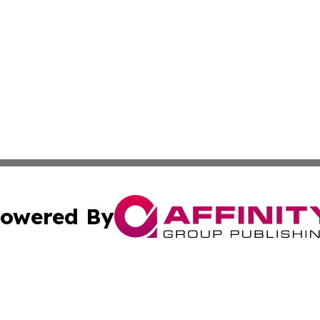
owered By
ubmit Press Release
Terms & Conditions
Copyright/DMCA
Inc. dba Affinity Group Publishing & Industry Post Baham