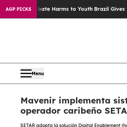
und to Abate Harms to Youth
Brazil Gives Parents
AGP PICKS
Menu
Mavenir implementa sis
operador caribeño SET
SETAR adopta la solución Digital Enablement (ha