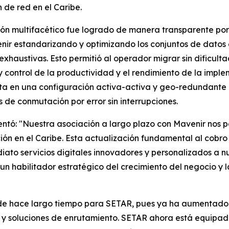
de red en el Caribe.
ón multifacético fue logrado de manera transparente po
venir estandarizando y optimizando los conjuntos de dato
exhaustivas. Esto permitió al operador migrar sin dificult
y control de la productividad y el rendimiento de la imp
nta en una configuración activa-activa y geo-redundante 
s de conmutación por error sin interrupciones.
ntó: "Nuestra asociación a largo plazo con Mavenir nos p
 en el Caribe. Esta actualización fundamental al cobro 
ato servicios digitales innovadores y personalizados a n
n habilitador estratégico del crecimiento del negocio y l
sde hace largo tiempo para SETAR, pues ya ha aumentado
y soluciones de enrutamiento. SETAR ahora está equipad