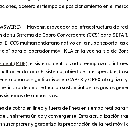
aciones, acelera el tiempo de posicionamiento en el merca
IRE) -- Mavenir, proveedor de infraestructura de red na
ón de su Sistema de Cobro Convergente (CCS) para SETAR,
a. El CCS multiarrendatario nativo en la nube soporta las
cio" para el operador móvil KLA en la vecina isla de Bona
lement (MDE)
, el sistema centralizado reemplaza la infraes
ltiarrendatario. El sistema, abierto e interoperable, ba
ra ahorros significativos en CAPEX y OPEX al agilizar y 
eneficiará de una reducción sustancial de los gastos gen
 sistemas de ambas islas.
 de cobro en línea y fuera de línea en tiempo real para 
e un sistema único y convergente. Esta actualización tr
s suscriptores y garantiza la preparación de la red móvil