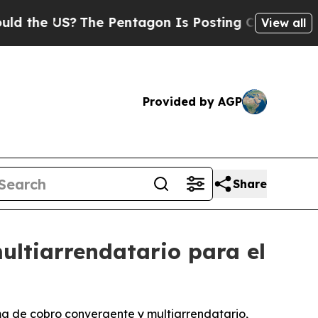
 US?
The Pentagon Is Posting Cryptic Biblical M
View all
Provided by AGP
Share
ltiarrendatario para el
ma de cobro convergente y multiarrendatario,