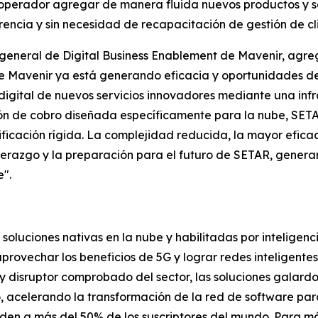
l operador agregar de manera fluida nuevos productos y 
rencia y sin necesidad de recapacitación de gestión de cli
general de Digital Business Enablement de Mavenir, agreg
Mavenir ya está generando eficacia y oportunidades de 
 digital de nuevos servicios innovadores mediante una inf
ución de cobro diseñada específicamente para la nube, S
ificación rígida. La complejidad reducida, la mayor efica
erazgo y la preparación para el futuro de SETAR, generan
e".
soluciones nativas en la nube y habilitadas por inteligenc
provechar los beneficios de 5G y lograr redes inteligent
y disruptor comprobado del sector, las soluciones galar
, acelerando la transformación de la red de software pa
en a más del 50% de los suscriptores del mundo. Para más