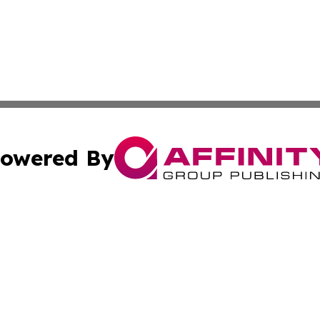
owered By
ubmit Press Release
Terms & Conditions
Copyright/DMCA
Inc. dba Affinity Group Publishing & Industry Post Baham
Cookie Settings / Your Privacy Choices