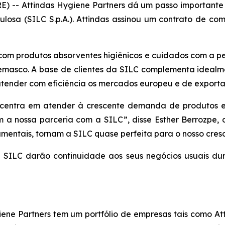
) -- Attindas Hygiene Partners dá um passo importante 
lulosa (SILC S.p.A.). Attindas assinou um contrato de c
 com produtos absorventes higiênicos e cuidados com a pe
emasco. A base de clientes da SILC complementa idealme
tender com eficiência os mercados europeu e de export
ncentra em atender à crescente demanda de produtos es
 a nossa parceria com a SILC”, disse Esther Berrozpe, d
entais, tornam a SILC quase perfeita para o nosso cres
 da SILC darão continuidade aos seus negócios usuais d
ene Partners tem um portfólio de empresas tais como At