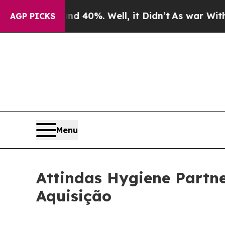
 Around 40%. Well, it Didn’t
As war With Iran 
AGP PICKS
Menu
Attindas Hygiene Partn
Aquisição