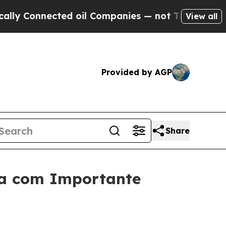
 Connected oil Companies — not Taxpayers — the C
View all
Provided by AGP
Share
pa com Importante