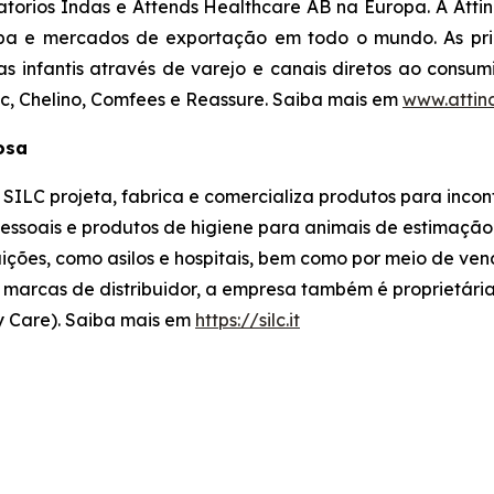
orios Indas e Attends Healthcare AB na Europa. A Attin
opa e mercados de exportação em todo o mundo. As prin
as infantis através de varejo e canais diretos ao consu
c, Chelino, Comfees
e
Reassure
. Saiba mais em
www.attin
losa
SILC projeta, fabrica e comercializa produtos para incon
ssoais e produtos de higiene para animais de estimação. 
tuições, como asilos e hospitais, bem como por meio de v
 marcas de distribuidor, a empresa também é proprietária 
y Care). Saiba mais em
https://silc.it