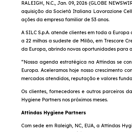
RALEIGH, N.C., Jan. 09, 2026 (GLOBE NEWSWIRE
aquisição da Societá Italiana Lavorazione Cel
ações da empresa familiar de 53 anos.
A SILC S.p.A. atende clientes em toda a Europa
a 22 milhas a sudeste de Milão, em Trescore Cr
da Europa, abrindo novas oportunidades para a
“Nossa agenda estratégica na Attindas se co
Europa. Aceleramos hoje nosso crescimento com
mercados atendidos, reputação e valores fundam
Os clientes, fornecedores e outros parceiros
Hygiene Partners nos próximos meses.
Attindas Hygiene Partners
Com sede em Raleigh, NC, EUA, a Attindas Hygi