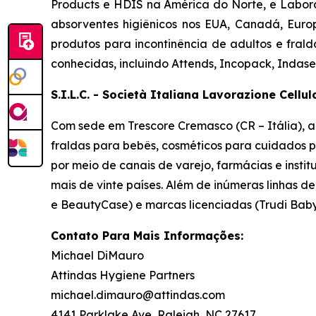
Products e HDIS na América do Norte, e Laborat
absorventes higiênicos nos EUA, Canadá, Eur
produtos para incontinência de adultos e frald
conhecidas, incluindo
Attends, Incopack, Indase
S.I.L.C. - Società Italiana Lavorazione Cellu
Com sede em Trescore Cremasco (CR – Itália), a 
fraldas para bebês, cosméticos para cuidados pe
por meio de canais de varejo, farmácias e insti
mais de vinte países. Além de inúmeras linhas de
e BeautyCase) e marcas licenciadas (Trudi Bab
Contato Para Mais Informações:
Michael DiMauro
Attindas Hygiene Partners
michael.dimauro@attindas.com
4141 Parklake Ave, Raleigh, NC 27617