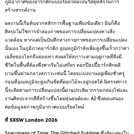
ภูมิอากาศของอาร์กติกแบบเรียลไทม์เป็นวัสดุหลักในการ
สร้างสรรค์งาน
ผลงานนี้เริ่มต้นจากหลักการพื้นฐานเพียงข้อเดียว นั่นก็คือ
ศิลปะไม่ใช่การจำลองภาพของการเปลี่ยนแปลงทางสิ่ง
แวดล้อม หากแต่เป็นบันทึกทางกายภาพของการเปลี่ยนแปลง
นั้นเอง ในภูมิภาคอาร์กติก อุณหภูมิกำลังเพิ่มสูงขึ้นเร็วกว่าค่า
เฉลี่ยของโลกถึงสองเท่า ส่งผลให้สภาวะตามฤดูกาลที่สิ่งมี
ชีวิตในพื้นที่ต้องพึ่งพาเริ่มไม่เสถียร ดอกป๊อปปี้อาร์กติกผลิ
บานขึ้นท่ามกลางสภาวะเช่นนี้ โดยจะเบ่งบานอยู่เพียงชั่วครู่
ก่อนที่อุณหภูมิจะสูงเกินขีดที่ดอกไม้จะอยู่รอดได้ นิทรรศการ
นี้จะติดตามการเปลี่ยนแปลงนี้ผ่านประติมากรรมกล่องไฟและ
งานศิลปะจากสีที่สร้างขึ้นโดยหุ่นยนต์และ AI ซึ่งตอบสนอง
ต่อข้อมูลสภาพภูมิอากาศแบบเรียลไทม์
ที่ SXSW London 2026
Specimens of Time: The Glitched Sublime
ซึ่งจัดแสดงใน