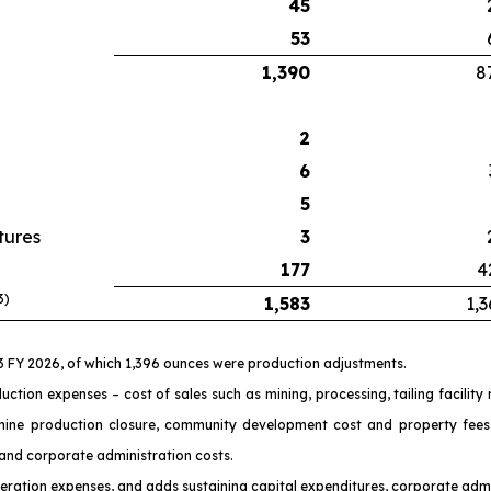
45
53
1,390
8
2
6
5
tures
3
177
4
3)
1,583
1,3
Q3 FY 2026, of which 1,396 ounces were production adjustments.
uction expenses – cost of sales such as mining, processing, tailing facilit
mine production closure, community development cost and property fees,
 and corporate administration costs.
 operation expenses, and adds sustaining capital expenditures, corporate admi