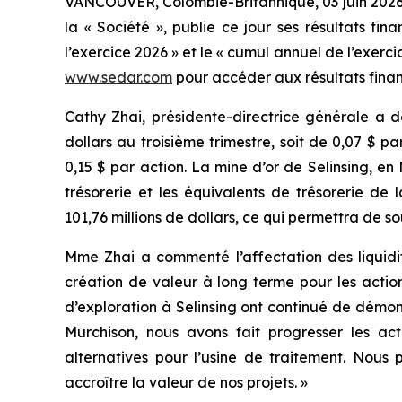
VANCOUVER, Colombie-Britannique, 03 juin 202
la « Société », publie ce jour ses résultats fin
l’exercice 2026 » et le « cumul annuel de l’exerc
www.sedar.com
pour accéder aux résultats finan
Cathy Zhai, présidente-directrice générale a d
dollars au troisième trimestre, soit de 0,07 $ pa
0,15 $ par action. La mine d’or de Selinsing, en
trésorerie et les équivalents de trésorerie de
101,76 millions de dollars, ce qui permettra de sou
Mme Zhai a commenté l’affectation des liquidi
création de valeur à long terme pour les actio
d’exploration à Selinsing ont continué de démon
Murchison, nous avons fait progresser les ac
alternatives pour l’usine de traitement. Nous p
accroître la valeur de nos projets. »