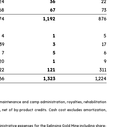
24
36
22
68
67
73
74
1,192
876
4
1
5
39
3
17
7
5
6
20
1
9
22
121
311
66
1,323
1,224
y maintenance and camp administration, royalties, rehabilitation
 net of by-product credits. Cash cost excludes amortizat
ion,
nistrative expenses for the Selinsing Gold Mine including share-