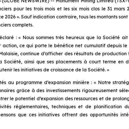
6 (GLOBE NEWSWIRE) -- Monument Mining Limited (TSX-V :
anciers pour les trois mois et les six mois clos le 31 mars
ice 2026 ». Sauf indication contraire, tous les montants so
ciers complets.
éclaré : « Nous sommes très heureux que la Société ait 
r action, ce qui porte le bénéfice net cumulatif depuis le 
 Malaisie, continue d’afficher des résultats de production 
 la Société, ainsi que ses placements à court terme en 
tenir les initiatives de croissance de la Société. »
tés au programme d’expansion minière : « Notre stratég
nnaires grâce à des investissements rigoureusement sélec
trer le potentiel d’expansion des ressources et de prolong
tivités réglementaires, techniques et de planification
ensons que ces initiatives offrent des opportunités inté