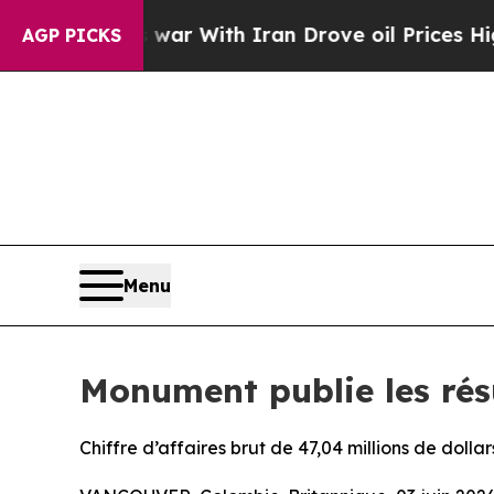
 war With Iran Drove oil Prices Higher, Trump G
AGP PICKS
Menu
Monument publie les résu
Chiffre d’affaires brut de 47,04 millions de doll