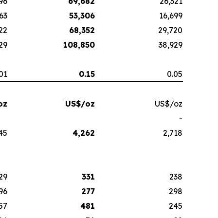
96
69,682
26,321
63
53,306
16,699
22
68,352
29,720
29
108,850
38,929
01
0.15
0.05
oz
US$/oz
US$/oz
-
45
4,262
2,718
29
331
238
96
277
298
57
481
245