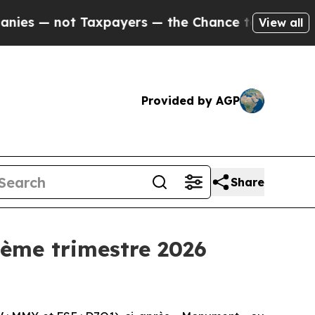
axpayers — the Chance to Cash in on Publicly Ow
View all
Provided by AGP
Share
ième trimestre 2026