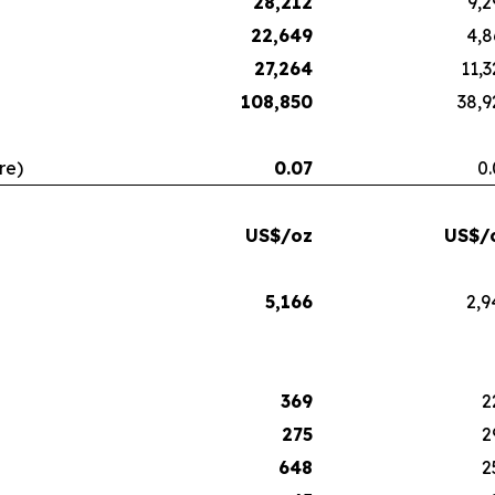
28,212
9,2
22,649
4,8
27,264
11,3
108,850
38,9
re)
0.07
0.
US$/oz
US$/
5,166
2,9
369
2
275
2
648
2