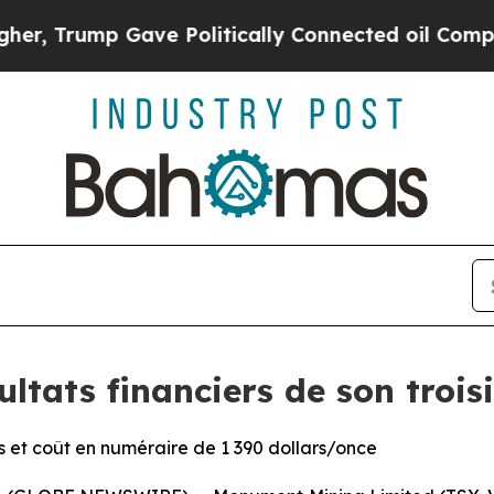
ave Politically Connected oil Companies — not T
ltats financiers de son trois
ars et coût en numéraire de 1 390 dollars/once