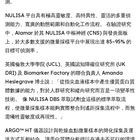
測。
NULISA 平台具有極高靈敏度、高特異性、靈活的多重偵
測能力、寬廣的動態範圍和自動化工作流程。 在驗證研究
中，Alamar 於其 NULISA 中樞神經 (CNS) 與發炎面板
上，於大多數支援的微量採樣平台中展現出達 85–95% 的
目標可偵測率 。
英國倫敦大學學院 (UCL)、英國認知障礙症研究所 (UK
DRI) 及 Biomarker Factory 的聯合負責人 Amanda
Heslegrave 博士說：「從指尖血液樣本中產生優質蛋白質
體數據的能力，對於人群研究和縱向研究而言是一項變革性
技術。 像 NULISA DBS 萃取試劑盒這樣的標準萃取流
程，使微量採集樣本能夠實際整合到遙距採集流程中，而無
需犧牲靈敏度或再現性。」
ARGO™ HT 儀器設計與乾燥血點微量樣本的簡化採集及運
送方式互相結合，讓蛋白質體分析得以在過去不可行的環境