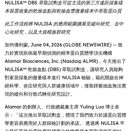
NULISA™ DBS 萃取試劑盒可從主流的第三方遙距採集樣
本裝置收集的乾燥血點與乾燥血漿微量樣本中萃取蛋白質
此工作流程將 NULISA 的應用範圍擴展至縱向研究、去中
心化研究，以及大規模族群研究
加州佛利蒙, June 04, 2026 (GLOBE NEWSWIRE) -- 致
力於實現疾病最早期偵測的精準蛋白質體學頂尖機構
Alamar Biosciences, Inc. (Nasdaq: ALMR)，今天推出了
NULISA™ 乾燥血點 (DBS) 萃取試劑盒，讓研究人員能夠
對家居採集的微量樣本進行 NULISA 檢驗，藉此開啟在神
經科學、炎症研究與人群健康領域中，僅靠靜脈抽血無法實
現的縱向和分散式轉化研究設計。
Alamar 的創辦人、行政總裁兼主席 Yuling Luo 博士表
示：「這次推出萃取試劑盒，體現了我們致力於讓蛋白質體
學更容易應用於人群篩檢計劃的承諾。 透過將 NULISA 平