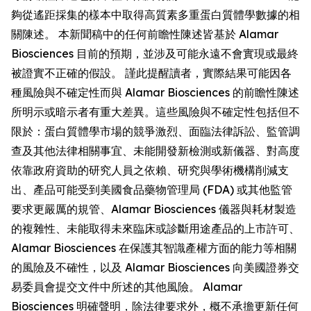
夠從遙距採集的樣本中取得高質素多重蛋白質體學數據的相
關陳述。 本新聞稿中的任何前瞻性陳述皆基於 Alamar
Biosciences 目前的預期，並涉及可能永遠不會實現或最終
被證實不正確的假設。 謹此提醒讀者，實際結果可能因各
種風險與不確定性而與 Alamar Biosciences 的前瞻性陳述
所明示或暗示者有重大差異。這些風險與不確定性包括但不
限於：蛋白質體學市場的競爭激烈、面臨法律訴訟、監管調
查及其他法律相關事宜、未能開發新檢測或新儀器、對高度
依靠政府資助的研究人員之依賴、研究與學術機構削減支
出、產品可能受到美國食品藥物管理局 (FDA) 或其他監管
要求更嚴厲的規管、Alamar Biosciences 儀器與耗材製造
的複雜性、未能取得未來臨床或診斷用途產品的上市許可、
Alamar Biosciences 在保護其智識產權方面的能力等相關
的風險及不確性，以及 Alamar Biosciences 向美國證券交
易委員會提交文件中所述的其他風險。 Alamar
Biosciences 明確聲明，除法律要求外，概不承擔更新任何