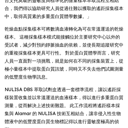
台艾托莫級的靈敏度與標準化的微量樣本萃取流程互相結
合，我們得以協助研究人員從過往難以獲取的遙距採集樣本
中，取得高質素的多重蛋白質體學數據。」
乾燥血點採集樣本可將數滴血液轉化為可在常溫運送的乾燥
樣本。 這種採集樣本模式能接觸位於主要研究中心以外的
受試者，減少對預約靜脈抽血的依賴，並使長期追蹤研究中
的重複採集樣本更具可行性。 對於蛋白質體學而言，研究
人員一直面對一項挑戰，就是如何在不同的採集裝置上，從
極小量樣本中提取蛋白質訊號，同時又不失去他們試圖測量
的低豐度生物學訊息。
NULISA DBS 萃取試劑盒透過一套標準流程，讓以遙距採
樣裝置收集並以常溫運送的血液樣本，得以進行多重蛋白質
測量，從而解決上述技術難題。 此工作流程將遙距樣本採
集與 Alamar 的 NULISA 技術互相結合，讓非侵入性生物
體液中的低豐度蛋白質生物標記得以進行靈敏度極高的偵